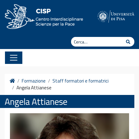
Vai al contenuto
Cerca
Cerc
Home
Formazione
Staff formatori e formatrici
Angela Attianese
Angela Attianese