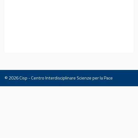
© 2026
Cisp - Centro Interdisciplinare Scienze per la Pace