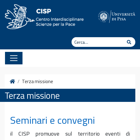
Vai al contenuto
Cerca
Cerc
Home
Terza missione
Terza missione
Seminari e convegni
il CISP promuove sul territorio eventi di