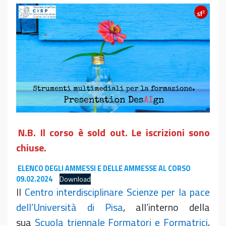
N.B. Il corso è sold out. Le iscrizioni sono
chiuse.
ELENCO DEGLI AMMESSI E DELLE AMMESSE AL CORSO
09.02.2024
Download
Il
Centro interdisciplinare Scienze per la pace
dell’Università di Pisa
, all’interno della
sua
Scuola triennale Formatori e Formatrici
,