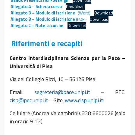
Bando Presentation-DesAIgn
Download
Allegato A – Scheda corso
Download
Allegato B – Modulo di iscrizione
(Word)
Download
Allegato B – Modulo di iscrizione
(PDF)
Download
Allegato C – Note tecniche
Download
Riferimenti e recapiti
Centro Interdisciplinare Scienze per la Pace –
Università di Pisa
Via del Collegio Ricci, 10 – 56126 Pisa
Email:
segreteria@pace.unipi.it
– PEC:
cisp@pec.unipi.it
– Sito:
www.cisp.unipi.it
Cellulare (Andrea Valdambrini): 338 6600026 (solo
in orario 9-13)